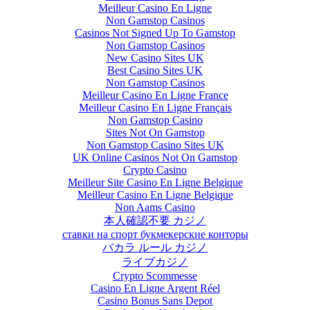
Meilleur Casino En Ligne
Non Gamstop Casinos
Casinos Not Signed Up To Gamstop
Non Gamstop Casinos
New Casino Sites UK
Best Casino Sites UK
Non Gamstop Casinos
Meilleur Casino En Ligne France
Meilleur Casino En Ligne Français
Non Gamstop Casino
Sites Not On Gamstop
Non Gamstop Casino Sites UK
UK Online Casinos Not On Gamstop
Crypto Casino
Meilleur Site Casino En Ligne Belgique
Meilleur Casino En Ligne Belgique
Non Aams Casino
本人確認不要 カジノ
ставки на спорт букмекерские конторы
バカラ ルール カジノ
ライブカジノ
Crypto Scommesse
Casino En Ligne Argent Réel
Casino Bonus Sans Depot