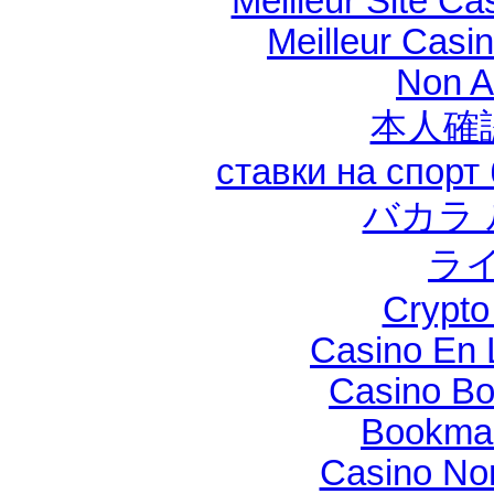
Meilleur Site Ca
Meilleur Casi
Non A
本人確
ставки на спорт
バカラ 
ラ
Crypt
Casino En 
Casino B
Bookma
Casino Non