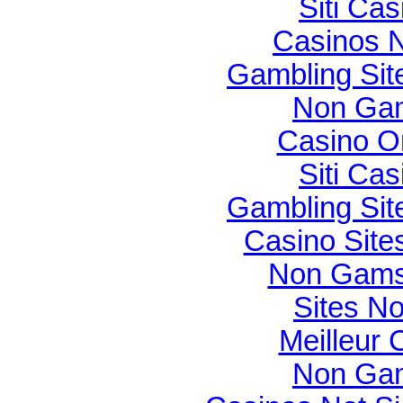
Siti Ca
Casinos 
Gambling Si
Non Gam
Casino O
Siti Ca
Gambling Si
Casino Sit
Non Gams
Sites N
Meilleur 
Non Gam