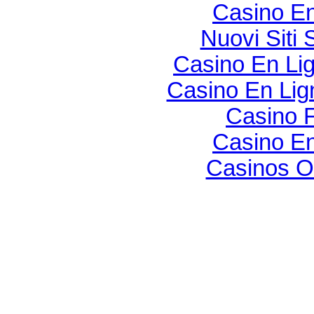
Casino En
Nuovi Sit
Casino En Lig
Casino En Lign
Casino F
Casino En
Casinos O