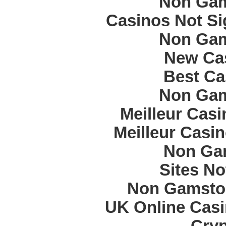
Non Gam
Casinos Not S
Non Gam
New Cas
Best Ca
Non Gam
Meilleur Cas
Meilleur Casi
Non Ga
Sites N
Non Gamstop
UK Online Cas