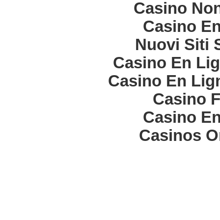
Casino Non
Casino En
Nuovi Siti
Casino En Lig
Casino En Lign
Casino F
Casino En
Casinos O