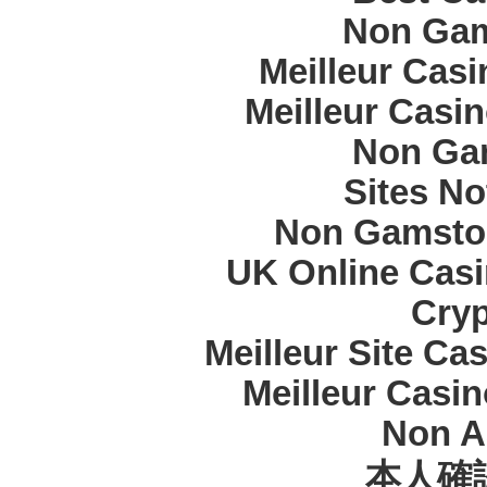
Non Gam
Meilleur Cas
Meilleur Casi
Non Ga
Sites N
Non Gamstop
UK Online Cas
Cryp
Meilleur Site Ca
Meilleur Casi
Non A
本人確