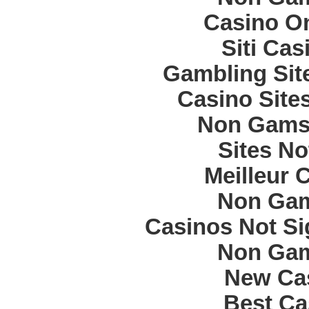
Casino O
Siti Ca
Gambling Sit
Casino Site
Non Gams
Sites N
Meilleur 
Non Gam
Casinos Not S
Non Gam
New Cas
Best Ca