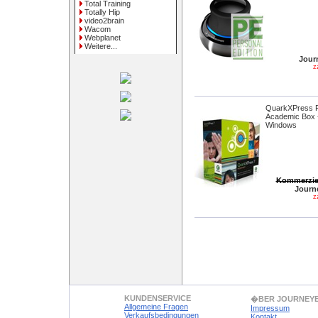
Total Training
Totally Hip
video2brain
Wacom
Webplanet
Weitere...
Jour
z
QuarkXPress P
Academic Box 
Windows
Kommerziel
Journ
z
KUNDENSERVICE
�BER JOURNEY
Allgemeine Fragen
Impressum
Verkaufsbedingungen
Kontakt