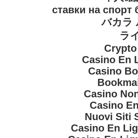
ставки на спорт
バカラ 
ラ
Crypt
Casino En 
Casino Bo
Bookma
Casino Non
Casino En
Nuovi Siti
Casino En Lig