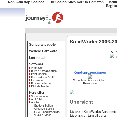
Non Gamstop Casinos
UK Casino Sites Not On Gamstop
Bett
Regist
SolidWorks 2006-20
Sonderangebote
Weitere Hardware
f�r 
A
Lernmittel
Software
Animation
Büro & Organisation
Kundenrezensionen
Print Medien
Konstruktion / CAD
Lizenzen
Schreiben Sie eine Online-
Programmierung
Rezension
Digitale Medien
Hersteller
3Dconnexion
A.D.A.M.
Übersicht
Adobe
- Student Edition
- Creative Suite 3
Lizenz :
SolidWorks Academic
- CS3-Einzelprodukte
- Audio & Video
Lizenzart :
Einzellizenz