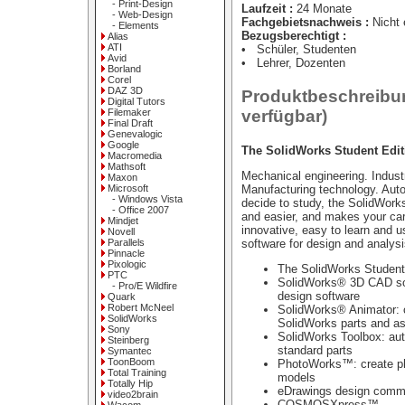
- Print-Design
Laufzeit :
24 Monate
- Web-Design
Fachgebietsnachweis :
Nicht e
- Elements
Bezugsberechtigt :
Alias
ATI
• Schüler, Studenten
Avid
• Lehrer, Dozenten
Borland
Corel
DAZ 3D
Produktbeschreibung
Digital Tutors
verfügbar)
Filemaker
Final Draft
Genevalogic
Google
The SolidWorks Student Edit
Macromedia
Mathsoft
Mechanical engineering. Indust
Maxon
Manufacturing technology. Aut
Microsoft
- Windows Vista
decide to study, the SolidWork
- Office 2007
and easier, and makes your car
Mindjet
innovative, easy to learn and 
Novell
software for design and analysi
Parallels
Pinnacle
Pixologic
The SolidWorks Student 
PTC
SolidWorks® 3D CAD sof
- Pro/E Wildfire
design software
Quark
Robert McNeel
SolidWorks® Animator: c
SolidWorks
SolidWorks parts and a
Sony
SolidWorks Toolbox: aut
Steinberg
standard parts
Symantec
ToonBoom
PhotoWorks™: create ph
Total Training
models
Totally Hip
eDrawings design commu
video2brain
COSMOSXpress™