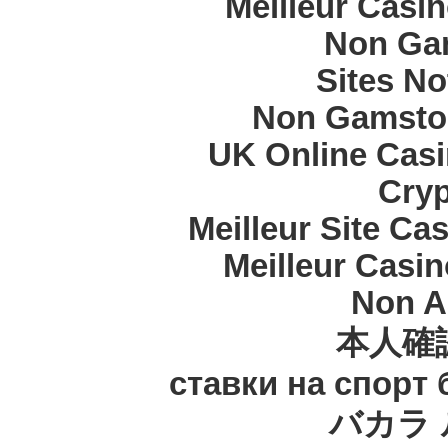
Meilleur Casi
Non Ga
Sites N
Non Gamstop
UK Online Cas
Cryp
Meilleur Site Ca
Meilleur Casi
Non A
本人確
ставки на спорт
バカラ 