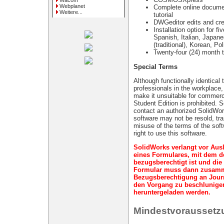
Wacom
Webplanet
Complete online documen
Weitere...
tutorial
DWGeditor edits and cr
Installation option for 
Spanish, Italian, Japane
(traditional), Korean, Po
Twenty-four (24) month 
Special Terms
Although functionally identical
professionals in the workplace,
make it unsuitable for commerci
Student Edition is prohibited. 
contact an authorized SolidWor
software may not be resold, tra
misuse of the terms of the soft
right to use this software.
SolidWorks verlangt vor Ausl
eines Formulares, mit dem der
bezugsberechtigt ist und di
Formular muss dann zusamm
Bezugsberechtigung an Jour
den Vorgang zu beschlunige
heruntergeladen werden.
Mindestvoraussetz