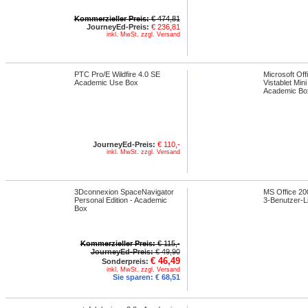
Kommerzieller Preis:
€ 474,81
JourneyEd-Preis:
€ 236,81
inkl. MwSt. zzgl. Versand
PTC Pro/E Wildfire 4.0 SE
Microsoft Of
Academic Use Box
Vistablet Mini
Academic Bo
JourneyEd-Preis:
€ 110,-
inkl. MwSt. zzgl. Versand
3Dconnexion SpaceNavigator
MS Office 20
Personal Edition - Academic
3-Benutzer-L
Box
Kommerzieller Preis:
€ 115,-
JourneyEd-Preis:
€ 49,90
€ 46,49
Sonderpreis:
inkl. MwSt. zzgl. Versand
Sie sparen:
€ 68,51