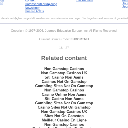
Kontakt
en
Jou
Datenschutzerkl�rung
Jou
Newsletter
Unsere AGBs
 die als verf�gbar dargestellt werden sind normalerweise am Lager. Der Lagerbestand kann nicht garantier
Copyright © 1997-2006. Journey Education Europe, Inc. All Rights Reserved.
Current Source Code:
FHDORTMU
16 - 27
Related content
Non Gamstop Casinos
Non Gamstop Casinos UK
Siti Casino Non Aams
Casinos Not On Gamstop
Gambling Sites Not On Gamstop
Non Gamstop Casinos
Casino Online Non Aams
Siti Casino Non Aams
Gambling Sites Not On Gamstop
Casino Sites Not On Gamstop
Non Gamstop Casinos UK
Sites Not On Gamstop
Meilleur Casino En Ligne
Non Gamstop Casinos