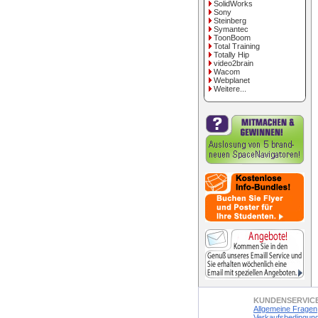
SolidWorks
Sony
Steinberg
Symantec
ToonBoom
Total Training
Totally Hip
video2brain
Wacom
Webplanet
Weitere...
KUNDENSERVIC
Allgemeine Fragen
Verkaufsbedingun