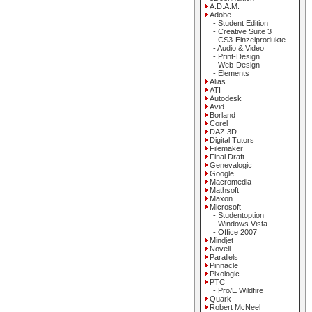
A.D.A.M.
Adobe
- Student Edition
- Creative Suite 3
- CS3-Einzelprodukte
- Audio & Video
- Print-Design
- Web-Design
- Elements
Alias
ATI
Autodesk
Avid
Borland
Corel
DAZ 3D
Digital Tutors
Filemaker
Final Draft
Genevalogic
Google
Macromedia
Mathsoft
Maxon
Microsoft
- Studentoption
- Windows Vista
- Office 2007
Mindjet
Novell
Parallels
Pinnacle
Pixologic
PTC
- Pro/E Wildfire
Quark
Robert McNeel