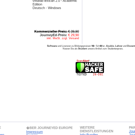
vetafab lexican 2.0 - Academic
Edition
Deutsch - Windows
Kommerzieller Preis:
€ 39,90
JourneyEd-Preis:
€ 29,90
inkl. MwSt. zzgl. Versand
Software
und Lizenzen zu Bildungspreisen f�r Sch�ler,
Azubis
,
Lehrer
und
Dozen
Nutzen Sie als
Student
unsere Artikel zum Studentenpreis.
E
WEITERE
PA
�BER JOURNEYED EUROPE
DIENSTLEISTUNGEN
Jou
Impressum
gen
Info-Bundles
Jou