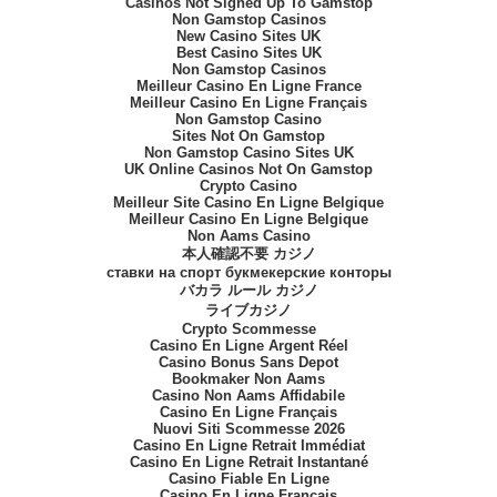
Casinos Not Signed Up To Gamstop
Non Gamstop Casinos
New Casino Sites UK
Best Casino Sites UK
Non Gamstop Casinos
Meilleur Casino En Ligne France
Meilleur Casino En Ligne Français
Non Gamstop Casino
Sites Not On Gamstop
Non Gamstop Casino Sites UK
UK Online Casinos Not On Gamstop
Crypto Casino
Meilleur Site Casino En Ligne Belgique
Meilleur Casino En Ligne Belgique
Non Aams Casino
本人確認不要 カジノ
ставки на спорт букмекерские конторы
バカラ ルール カジノ
ライブカジノ
Crypto Scommesse
Casino En Ligne Argent Réel
Casino Bonus Sans Depot
Bookmaker Non Aams
Casino Non Aams Affidabile
Casino En Ligne Français
Nuovi Siti Scommesse 2026
Casino En Ligne Retrait Immédiat
Casino En Ligne Retrait Instantané
Casino Fiable En Ligne
Casino En Ligne Francais