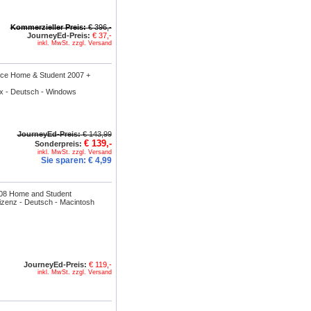
Kommerzieller Preis:
€ 396,-
JourneyEd-Preis:
€ 37,-
inkl. MwSt. zzgl. Versand
fice Home & Student 2007 +
x - Deutsch - Windows
JourneyEd-Preis:
€ 143,99
€ 139,-
Sonderpreis:
inkl. MwSt. zzgl. Versand
Sie sparen:
€ 4,99
08 Home and Student
izenz - Deutsch - Macintosh
JourneyEd-Preis:
€ 119,-
inkl. MwSt. zzgl. Versand