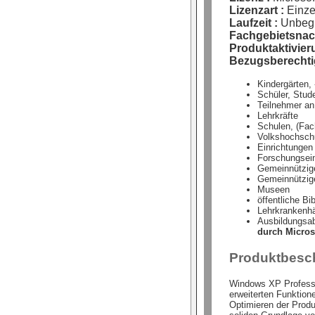
Lizenzart :
Einze
Laufzeit :
Unbegr
Fachgebietsnac
Produktaktivier
Bezugsberechtig
Kindergärten, 
Schüler, Stud
Teilnehmer a
Lehrkräfte
Schulen, (Fac
Volkshochsch
Einrichtungen
Forschungsein
Gemeinnützige
Gemeinnützig
Museen
öffentliche Bi
Lehrkrankenhä
Ausbildungsa
durch Micros
Produktbesc
Windows XP Professi
erweiterten Funktione
Optimieren der Produ