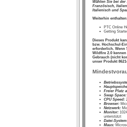
Wählen Sie bei der 
Französisch, Italie
Italienisch und Spa
Weiterhin enthalten
PTC Online H
Getting Starte
Dieses Produkt kan
bzw. Hochschul-Ein
erforderlich. Wenn
Wildfire 2.0 kennen
Gebrauch (nicht ko
unser Produkt 8621
Mindestvora
Betriebssyst
Hauptspeiche
Freier Platz a
Swap Space:
CPU Speed:
2
Browser:
Micr
Netzwerk:
Mic
Monitor:
1024 
unterstützt
Datei-System
Maus:
Micros