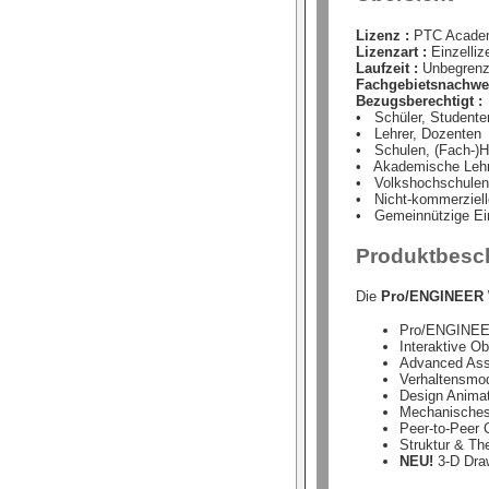
Lizenz :
PTC Academ
Lizenzart :
Einzelliz
Laufzeit :
Unbegrenz
Fachgebietsnachwei
Bezugsberechtigt :
• Schüler, Studente
• Lehrer, Dozenten
• Schulen, (Fach-)H
• Akademische Lehr
• Volkshochschulen
• Nicht-kommerziell
• Gemeinnützige Ein
Produktbesc
Die
Pro/ENGINEER Wi
Pro/ENGINEER
Interaktive O
Advanced As
Verhaltensmod
Design Anima
Mechanisches
Peer-to-Peer 
Struktur & T
NEU!
3-D Draw