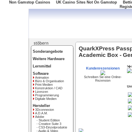
Non Gamstop Casinos
UK Casino Sites Not On Gamstop
Bett
Regist
Freephone: 008000 10 10 100
QuarkXPress Passp
Sonderangebote
Academic Box - Ge
Weitere Hardware
Lernmittel
f�r
Kundenrezensionen
Software
Schreiben Sie eine Online-
Animation
Rezension
Büro & Organisation
Print Medien
Un
Konstruktion / CAD
Lizenzen
Programmierung
Digitale Medien
Hersteller
3Dconnexion
A.D.A.M.
Adobe
- Student Edition
- Creative Suite 3
- CS3-Einzelprodukte
- Audio & Video