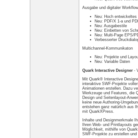
Ausgabe und digitaler Workflo
Neu: Hoch entwickelte
Neu: PDF/X 1-a und PD
Neu: Ausgabestile
Neu: Einbetten von Schr
Neu: Multi-Page EPS/P
Verbesserter Druckdialo
Multichannel-Kommunikaton
Neu: Projekte und Layo
Neu: Variable Daten
Quark Interactive Designer
- V
Mit Quark® Interactive Design
interaktive SWF-Projekte voll
Animationen erstellen. Dazu ve
Werkzeuge und Features, die Q
Design und Seitenlayout-Anw
keine neue Authoring-Umgebung 
entstehen ganz natürlich aus 
mit QuarkXPress.
Inhalte und Designmerkmale Ihr
Ihren Web- und Printlayouts ge
Möglichkeit, mithilfe von Quar
SWF-Projekte zu erstellen und 