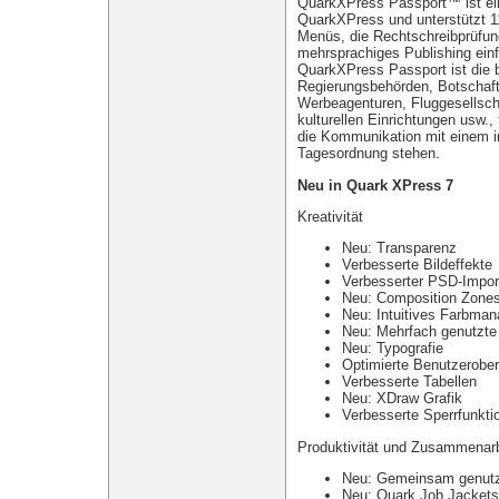
QuarkXPress Passport™ ist ein
QuarkXPress und unterstützt 1
Menüs, die Rechtschreibprüfun
mehrsprachiges Publishing einfa
QuarkXPress Passport ist die
Regierungsbehörden, Botschaf
Werbeagenturen, Fluggesellsch
kulturellen Einrichtungen usw.,
die Kommunikation mit einem in
Tagesordnung stehen.
Neu in Quark XPress 7
Kreativität
Neu: Transparenz
Verbesserte Bildeffekte
Verbesserter PSD-Impor
Neu: Composition Zone
Neu: Intuitives Farbma
Neu: Mehrfach genutzte 
Neu: Typografie
Optimierte Benutzerober
Verbesserte Tabellen
Neu: XDraw Grafik
Verbesserte Sperrfunktio
Produktivität und Zusammenarb
Neu: Gemeinsam genutz
Neu: Quark Job Jackets