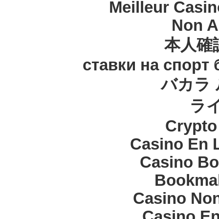
Meilleur Casi
Non A
本人確
ставки на спорт
バカラ 
ラ
Crypt
Casino En 
Casino Bo
Bookma
Casino Non
Casino En