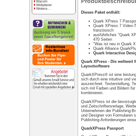
Produktbeschreibu
Wacom
Webplanet
Weitere...
Dieses Paket enthält:
Quark XPress 7 Passpor
Quark XPress 7 Video-Tr
französisch
ausführliches "Quark X
470 Seiten
"Was ist neu in Quark X
Quark Alliance QuarkPl
Quark Interactive Desi
Quark XPress - Die weltweit 
Layoutsoftware
QuarkXPress® ist eine leistung
sich durch eine intuitive und v
auszeichnet. Texterstellung, T
sich mit Farben und Bildern f
kombinieren.
QuarkXPress ist die bevorzugt
und Zeitschriftenverlage, Werb
Unternehmen der Publishing-B
und Designer von Formularen s
Publishing-Anforderungen eins
QuarkXPress Passport