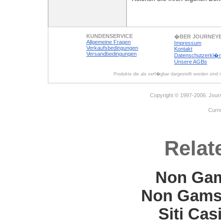
KUNDENSERVICE
�BER JOURNEY
Allgemeine Fragen
Impressum
Verkaufsbedingungen
Kontakt
Versandbedingungen
Datenschutzerkl�
Unsere AGBs
Produkte die als verf�gbar dargestellt werden sind
Copyright © 1997-2006. Journ
Curr
Relat
Non Gam
Non Gams
Siti Ca