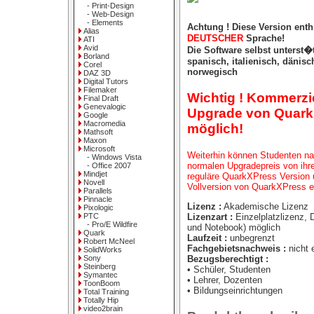
- Print-Design
- Web-Design
- Elements
Achtung ! Diese Version ent
Alias
DEUTSCHER
Sprache!
ATI
Avid
Die Software selbst unterst�t
Borland
spanisch, italienisch, dänis
Corel
norwegisch
DAZ 3D
Digital Tutors
Filemaker
Wichtig !
Kommerzie
Final Draft
Genevalogic
Upgrade von Quark
Google
Macromedia
möglich!
Mathsoft
Maxon
Microsoft
Weiterhin können Studenten n
- Windows Vista
normalen Upgradepreis von ihr
- Office 2007
Mindjet
reguläre QuarkXPress Version
Novell
Vollversion von QuarkXPress e
Parallels
Pinnacle
Lizenz :
Akademische Lizenz
Pixologic
Lizenzart :
Einzelplatzlizenz, 
PTC
- Pro/E Wildfire
und Notebook) möglich
Quark
Laufzeit :
unbegrenzt
Robert McNeel
Fachgebietsnachweis :
nicht e
SolidWorks
Bezugsberechtigt :
Sony
Steinberg
• Schüler, Studenten
Symantec
• Lehrer, Dozenten
ToonBoom
• Bildungseinrichtungen
Total Training
Totally Hip
video2brain