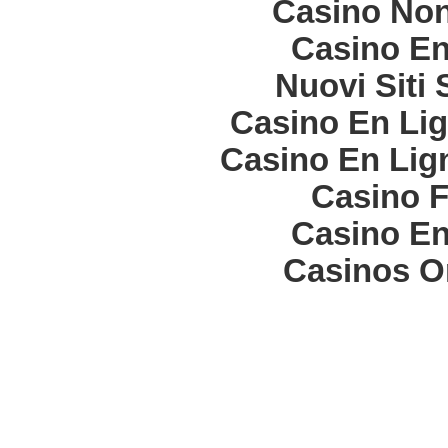
Casino Non
Casino En
Nuovi Siti
Casino En Lig
Casino En Lign
Casino F
Casino En
Casinos O