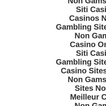
Non Gams
Siti Ca
Casinos 
Gambling Sit
Non Gam
Casino O
Siti Ca
Gambling Sit
Casino Site
Non Gams
Sites N
Meilleur 
Non Gam