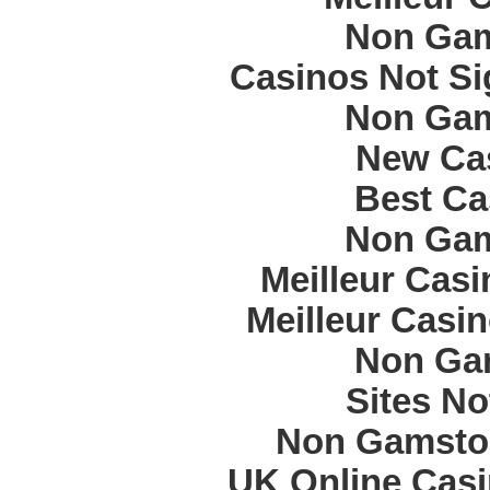
Non Gam
Casinos Not S
Non Gam
New Cas
Best Ca
Non Gam
Meilleur Cas
Meilleur Casi
Non Ga
Sites N
Non Gamstop
UK Online Cas