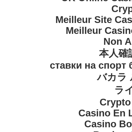
Cryp
Meilleur Site Ca
Meilleur Casi
Non A
本人確
ставки на спорт
バカラ 
ラ
Crypt
Casino En 
Casino Bo