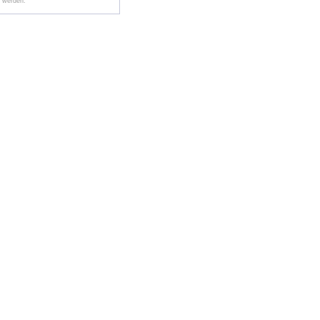
t werden.