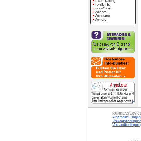
Total Training
Totally Hip
video2brain
Wacom
Webplanet
Weitere...
KUNDENSERVIC
Allgemeine Fragen
Verkaufsbedingun
Versandbedingung