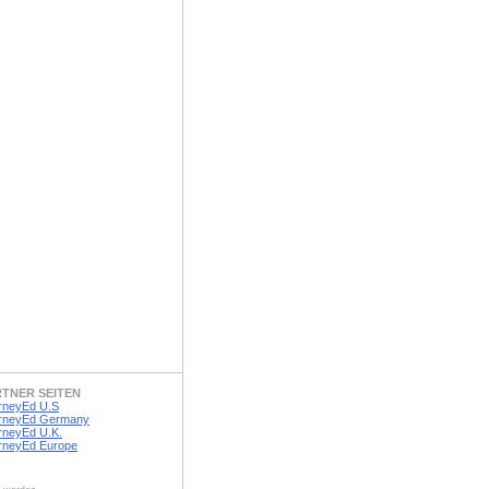
RTNER SEITEN
rneyEd U.S
rneyEd Germany
rneyEd U.K.
rneyEd Europe