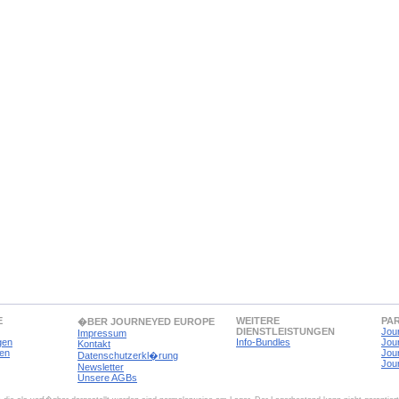
E
WEITERE
PA
�BER JOURNEYED EUROPE
DIENSTLEISTUNGEN
Jou
Impressum
gen
Info-Bundles
Jou
Kontakt
en
Jou
Datenschutzerkl�rung
Jou
Newsletter
Unsere AGBs