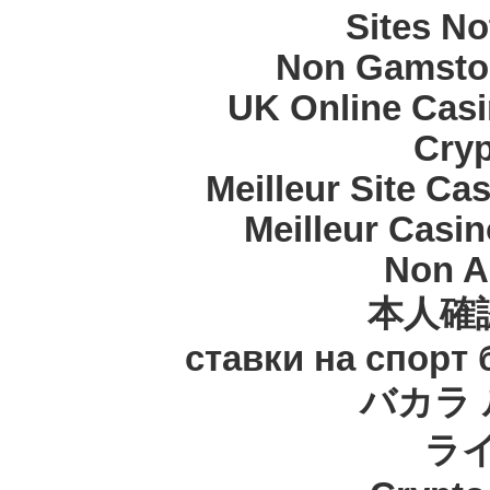
Sites N
Non Gamstop
UK Online Cas
Cryp
Meilleur Site Ca
Meilleur Casi
Non A
本人確
ставки на спорт
バカラ 
ラ