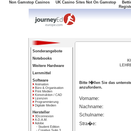
Non Gamstop Casinos
UK Casino Sites Not On Gamstop
Bett
Regist
Kostenlos: 0800 1197119
Sonderangebote
Notebooks
K
LEHRE
Weitere Hardware
Lernmittel
Software
Bitte f�llen Sie das untens
Animation
anzufordern.
Büro & Organisation
Print Medien
Konstruktion / CAD
Vorname:
Lizenzen
Programmierung
Digitale Medien
Nachname:
Hersteller
Schulname:
3Dconnexion
A.D.A.M.
Stra�e:
Adobe
- Student Edition
- Creative Suite 3