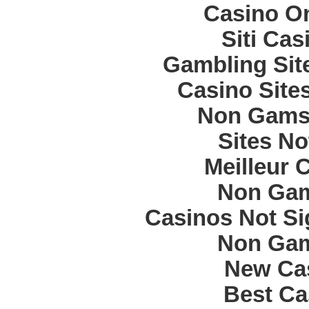
Casino O
Siti Ca
Gambling Sit
Casino Site
Non Gams
Sites N
Meilleur 
Non Gam
Casinos Not S
Non Gam
New Cas
Best Ca