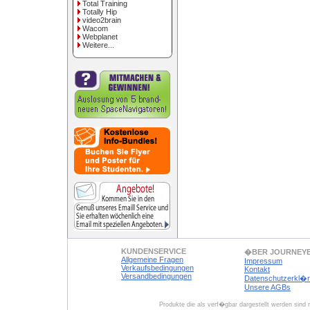
Total Training
Totally Hip
video2brain
Wacom
Webplanet
Weitere...
KUNDENSERVICE
�BER JOURNEY
Allgemeine Fragen
Impressum
Verkaufsbedingungen
Kontakt
Versandbedingungen
Datenschutzerkl�
Unsere AGBs
Produkte die als verf�gbar dargestellt werden sind